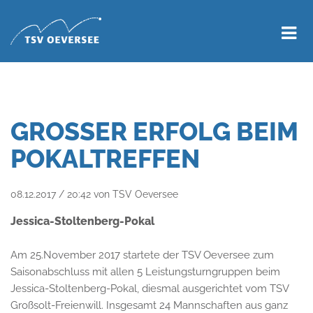
GROSSER ERFOLG BEIM P
OKALTREFFEN
08.12.2017 / 20:42
von TSV Oeversee
Jessica-Stoltenberg-Pokal
Am 25.November 2017 startete der TSV Oeversee zum
Saisonabschluss mit allen 5 Leistungsturngruppen beim
Jessica-Stoltenberg-Pokal, diesmal ausgerichtet vom TSV
Großsolt-Freienwill. Insgesamt 24 Mannschaften aus ganz